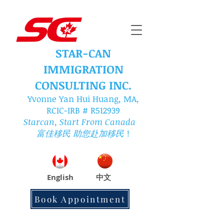
STAR-CAN
IMMIGRATION
CONSULTING INC.
Yvonne Yan Hui Huang, MA,
RCIC
-IRB
# R512939
Starcan, Start From Canada
富佳移民 助您赴加移民
！
English
中文
Book Appointment