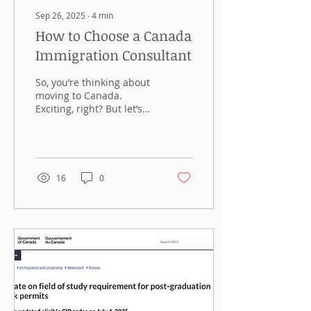
Sep 26, 2025
∙
4
min
How to Choose a Canada
Immigration Consultant
So, you’re thinking about
moving to Canada.
Exciting, right? But let’s
be honest, the
immigration process can
feel like trying to solve
a...
16
0