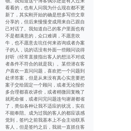
物。我知道这个博客偶尔还是有人过来
看看的，也有人问我为什么现在都不更
新了，其实刚开始的确是想多写些文章
分享的，但后来慢慢变成用来自己跟自
己对话了。我知道自己的客户里面也有
不是都满意的，众口难调，不愿意吹
牛，也不愿意去坑任何来咨询或者办案
子的人，说的话没有外面一些顾问说得
好听（经常直接指出客人的想法不对或
者条件不符合的就是我）。某些潜在客
户喜欢一直问问题，喜欢把一个问题到
处求答案，但是从来没有真心实意要把
案子交给固定一个顾问，或者无论报价
多合理都喜欢讲价，或者稍微回复晚了
就死命催，或者问完问题连句谢谢都省
了，类似各种让我不适应的状况，实在
不能奉陪。成为过我的客人的都应该感
觉到，签约之前我基本上不会主动联系
客人，但是签约之后，我就一直抓住客