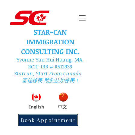
STAR-CAN
IMMIGRATION
CONSULTING INC.
Yvonne Yan Hui Huang, MA,
RCIC
-IRB
# R512939
Starcan, Start From Canada
富佳移民 助您赴加移民
！
English
中文
Book Appointment